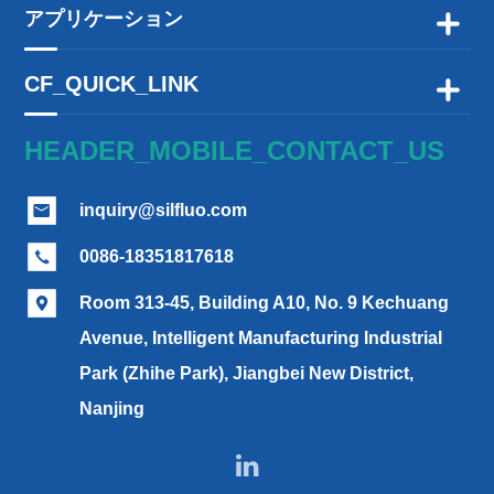
アプリケーション

CF_QUICK_LINK

HEADER_MOBILE_CONTACT_US
inquiry@silfluo.com

0086-18351817618

Room 313-45, Building A10, No. 9 Kechuang

Avenue, Intelligent Manufacturing Industrial
Park (Zhihe Park), Jiangbei New District,
Nanjing
