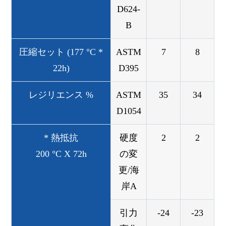
D624-
B
圧縮セット (177 °C *
ASTM
7
8
22h)
D395
レジリエンス %
ASTM
35
34
D1054
* 熱抵抗
硬度
2
2
200 °C X 72h
の変
更/海
岸A
引力
-24
-23