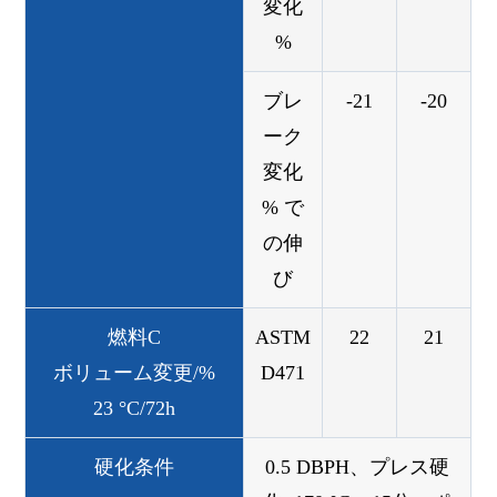
変化
%
ブレ
-21
-20
ーク
変化
% で
の伸
び
燃料C
ASTM
22
21
ボリューム変更/%
D471
23 °C/72h
硬化条件
0.5 DBPH、プレス硬