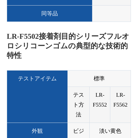
同等品
LR-F5502接着剤目的シリーズフルオ
ロシリコーンゴムの典型的な技術的
特性
テストアイテム
標準
テス
LR-
LR-
ト方
F5552
F5562
法
外観
ビジ
淡い黄色