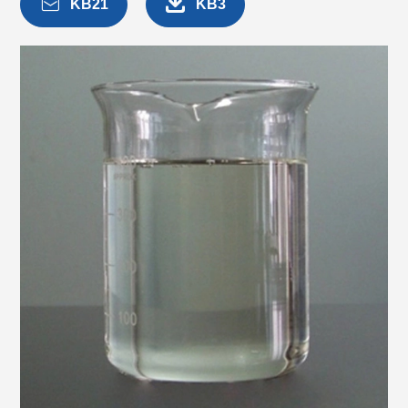


KB21
KB3