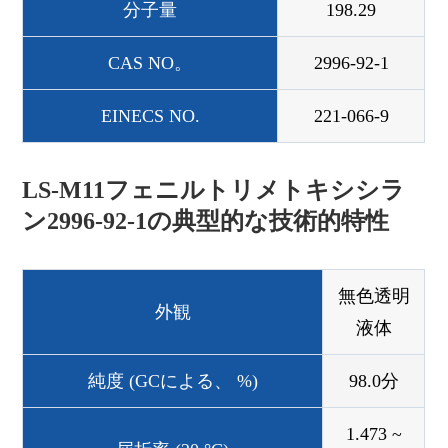
分子量
198.29
CAS NO。
2996-92-1
EINECS NO.
221-066-9
LS-M11フェニルトリメトキシシラ
ン2996-92-1の典型的な技術的特性
無色透明
外観
液体
純度 (GCによる、 %)
98.0分
1.473 ~