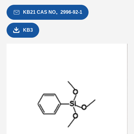

KB21 CAS NO。2996-92-1

KB3