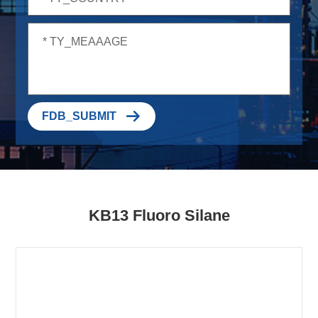

FDB_SUBMIT
KB13 Fluoro Silane