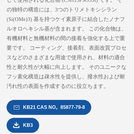
して使用される化合物 (C9H13F9O3Si) です。 そ
の独特の構造には、3つのトリメトキシシラン
(Si(OMe)3) 基を持つケイ素原子に結合したノナフ
ルオロヘキシル基が含まれます。 この化合物は、
有機材料と無機材料の間の接着を強化する上で重
要です。 コーティング、接着剤、表面改質プロセ
スなどのさまざまな用途で使用され、材料の適合
性と耐久性が大幅に向上します。 そのユニークな
フッ素化構造は疎水性を提供し、撥水性および耐
汚れ性の表面を作成するのに役立ちます。

KB21 CAS NO。85877-79-8

KB3