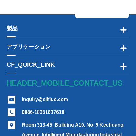
製品

アプリケーション

CF_QUICK_LINK

HEADER_MOBILE_CONTACT_US
inquiry@silfluo.com

0086-18351817618

Room 313-45, Building A10, No. 9 Kechuang

Avenue, Intelligent Manufacturing Industrial