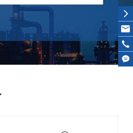


inqui

0086-


ン