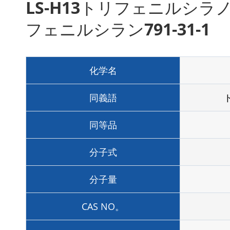
LS-H13トリフェニルシラ
フェニルシラン791-31-1
化学名
同義語
同等品
分子式
分子量
CAS NO。