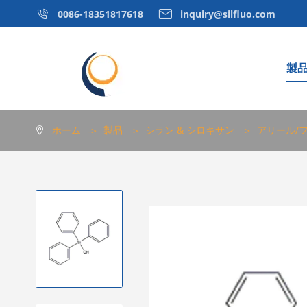


0086-18351817618
inquiry@silfluo.com
製
OrganphosphorusフレームRetardant
Isocyanate
ホーム
製品
シラン & シロキサン
アリール/
