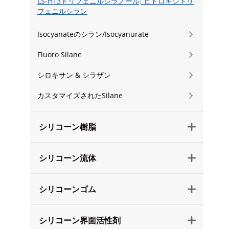
LS-H13トリフェニルシラノール; ヒドロキシトリ
フェニルシラン
Isocyanateのシラン/Isocyanurate

Fluoro Silane

シロキサン & シラザン

カスタマイズされたSilane

シリコーン樹脂

シリコーン流体

シリコーンゴム

シリコーン界面活性剤
