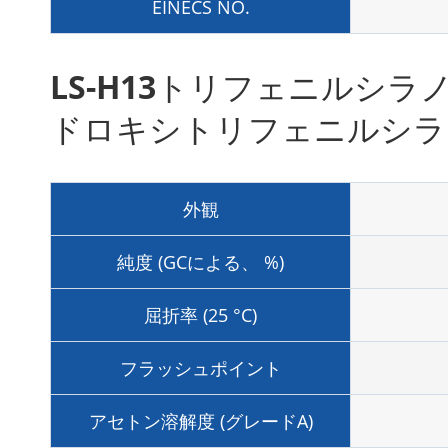
EINECS NO.
LS-H13トリフェニルシラ
ドロキシトリフェニルシラン79
外観
純度 (GCによる、 %)
屈折率 (25 °C)
フラッシュポイント
アセトン溶解度 (グレードA)